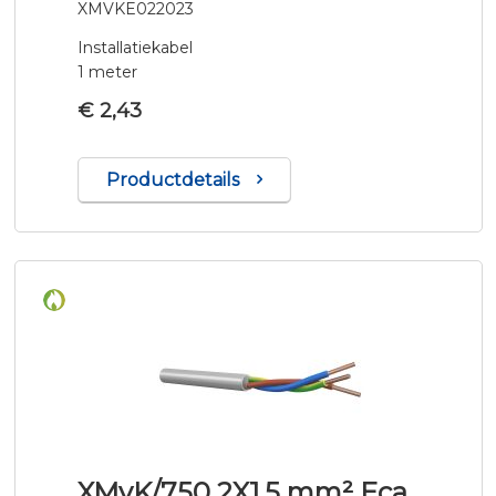
XMVKE022023
Installatiekabel
1 meter
€ 2,43
Productdetails
XMvK/750 2X1,5 mm² Eca