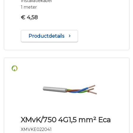
Installatiekabel
1 meter
€ 4,58
Productdetails
XMvK/750 4G1,5 mm² Eca
XMVKE022041