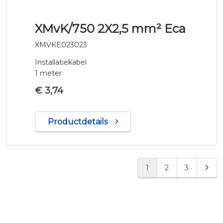
XMvK/750 2X2,5 mm² Eca
XMVKE023023
Installatiekabel
1 meter
€ 3,74
Productdetails
Pagina
U lees momenteel pa
Pagina
Pagina
Pag
Vol
1
2
3