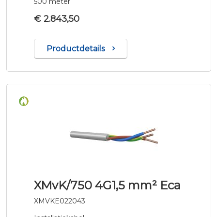
500 meter
€ 2.843,50
Productdetails
XMvK/750 4G1,5 mm² Eca
XMVKE022043