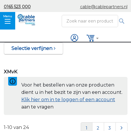
Ga
0165 523 000
cable@cablepartners.nl
naar
de
inhoud
Zoek
Winkelwagen
Selectie verfijnen
XMvK
Voor het bestellen van onze producten
dient u in het bezit te zijn van een account.
Klik hier om in te loggen of een account
aan te vragen
Pagina
1
-
10
van
24
U lees momenteel pa
Pagina
Pagina
Pag
Vol
1
2
3