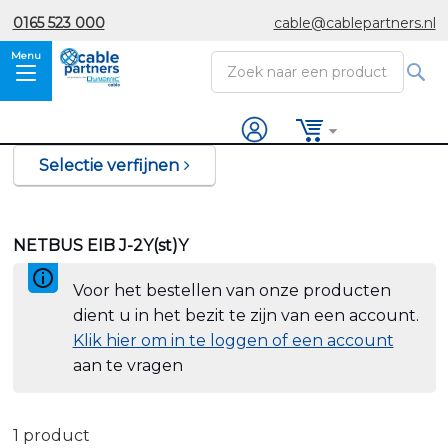
Ga
0165 523 000
cable@cablepartners.nl
naar
de
inhoud
Zoek
Winkelwagen
Selectie verfijnen
NETBUS EIB J-2Y(st)Y
Voor het bestellen van onze producten
dient u in het bezit te zijn van een account.
Klik hier om in te loggen of een account
aan te vragen
1
product