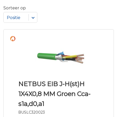
Sorteer op
NETBUS EIB J-H(st)H
1X4X0,8 MM Groen Cca-
s1a,d0,a1
BUSLC320023