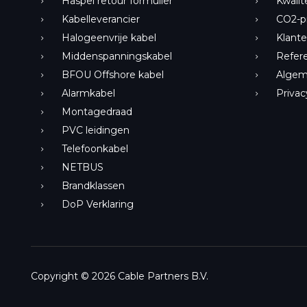
Haspel retour formulier
Kwalit
Kabelleverancier
CO2-pr
Halogeenvrije kabel
Klant
Middenspanningskabel
Refere
BFOU Offshore kabel
Algem
Alarmkabel
Privac
Montagedraad
PVC leidingen
Telefoonkabel
NETBUS
Brandklassen
DoP Verklaring
Copyright © 2026 Cable Partners B.V.