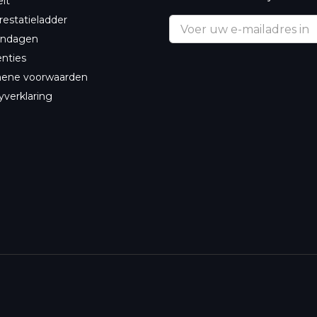
eit
estatieladder
endagen
nties
ene voorwaarden
yverklaring