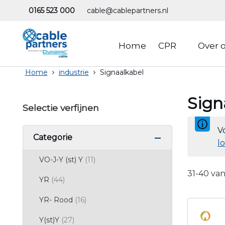
Ga
0165 523 000
cable@cablepartners.nl
naar
de
inhoud
Home
CPR
Over 
Account
Menu
Home
industrie
Signaalkabel
Sign
Selectie verfijnen
V
Categorie
l
producten
VO-J-Y (st) Y
11
31
-
40
va
producten
YR
44
producten
YR- Rood
16
producten
Y(st)Y
27