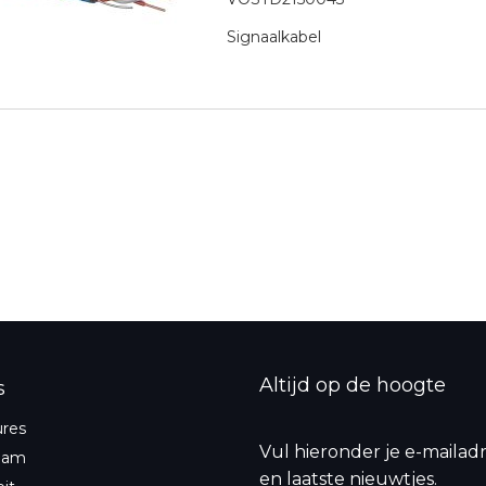
Signaalkabel
Pagina
Altijd op de hoogte
s
ures
Vul hieronder je e-mailadr
eam
en laatste nieuwtjes.