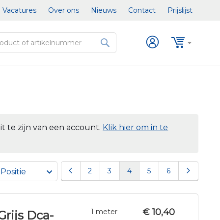
Vacatures
Over ons
Nieuws
Contact
Prijslijst
Winkel
Inlog
Zoek
t te zijn van een account.
Klik hier om in te
Pagina
Pagina
Vorige
Pagina
Pagina
U lees momenteel pagina
Pagina
Pagina
Pagina
Volgend
2
3
4
5
6
€ 10,40
1 meter
Grijs Dca-