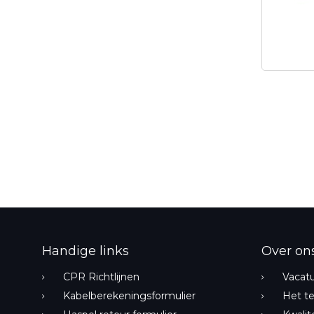
Handige links
Over on
CPR Richtlijnen
Vacat
Kabelberekeningsformulier
Het t