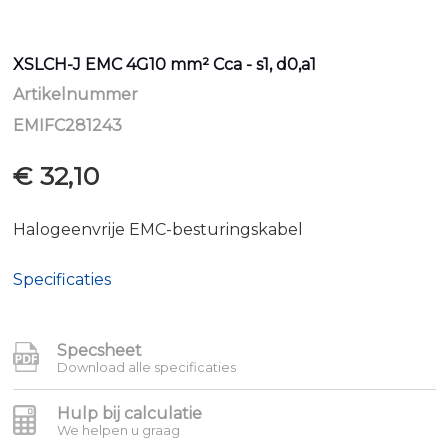
Ga
naar
XSLCH-J EMC 4G10 mm² Cca - s1, d0,a1
het
begin
Artikelnummer
van
EMIFC281243
de
afbeeldingen-
€ 32,10
gallerij
Halogeenvrije EMC-besturingskabel
Specificaties
Specsheet
Download alle specificaties
Hulp bij calculatie
We helpen u graag